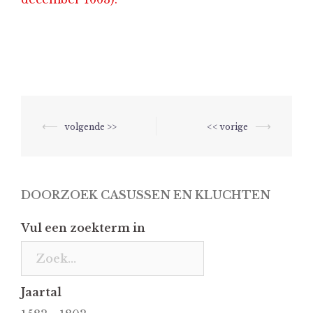
Berichtnavigatie
⟵
⟶
DOORZOEK CASUSSEN EN KLUCHTEN
Vul een zoekterm in
Jaartal