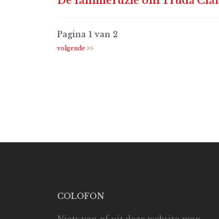
De familieruzie om Truda Cla
Pagina 1 van 2
COLOFON