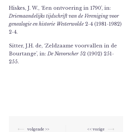
Hiskes, J. W., ‘Een ontvoering in 1790’, in:
Driemaandelijks tijdschrift van de Vereniging voor
genealogie en historie
Westerwolde
2-4 (1981-1982)
2-4.
Sitter, J.H. de, ‘Zeldzaame voorvallen in de
Bourtange’, in:
De Navorscher
52 (1902) 251-
255.
Berichtnavigatie
⟵
⟶