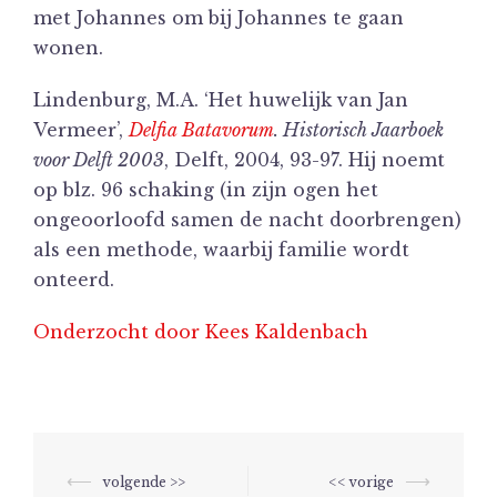
met Johannes om bij Johannes te gaan
wonen.
Lindenburg, M.A. ‘Het huwelijk van Jan
Vermeer’,
Delfia Batavorum
. Historisch Jaarboek
voor Delft 2003
, Delft, 2004, 93-97. Hij noemt
op blz. 96 schaking (in zijn ogen het
ongeoorloofd samen de nacht doorbrengen)
als een methode, waarbij familie wordt
onteerd.
Onderzocht door Kees Kaldenbach
Berichtnavigatie
⟵
⟶