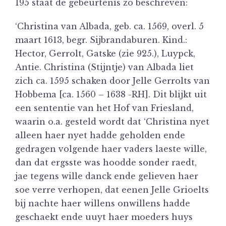
195 staat de gebeurtenis zo beschreven:
‘Christina van Albada, geb. ca. 1569, overl. 5
maart 1613, begr. Sijbrandaburen. Kind.:
Hector, Gerrolt, Gatske (zie 925.), Luypck,
Antie. Christina (Stijntje) van Albada liet
zich ca. 1595 schaken door Jelle Gerrolts van
Hobbema [ca. 1560 – 1638 -RH]. Dit blijkt uit
een sententie van het Hof van Friesland,
waarin o.a. gesteld wordt dat ‘Christina nyet
alleen haer nyet hadde geholden ende
gedragen volgende haer vaders laeste wille,
dan dat ergsste was hoodde sonder raedt,
jae tegens wille danck ende gelieven haer
soe verre verhopen, dat eenen Jelle Grioelts
bij nachte haer willens onwillens hadde
geschaekt ende uuyt haer moeders huys