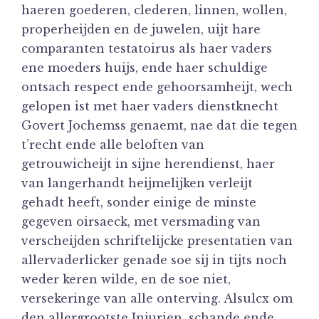
haeren goederen, clederen, linnen, wollen,
properheijden en de juwelen, uijt hare
comparanten testatoirus als haer vaders
ene moeders huijs, ende haer schuldige
ontsach respect ende gehoorsamheijt, wech
gelopen ist met haer vaders dienstknecht
Govert Jochemss genaemt, nae dat die tegen
t’recht ende alle beloften van
getrouwicheijt in sijne herendienst, haer
van langerhandt heijmelijken verleijt
gehadt heeft, sonder einige de minste
gegeven oirsaeck, met versmading van
verscheijden schriftelijcke presentatien van
allervaderlicker genade soe sij in tijts noch
weder keren wilde, en de soe niet,
versekeringe van alle onterving. Alsulcx om
den allergrootste Injurien, schande ende