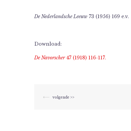
De Nederlandsche Leeuw
73 (1956) 169 e.v.
Download:
De Navorscher
47 (1918) 116-117.
Berichtnavigatie
⟵