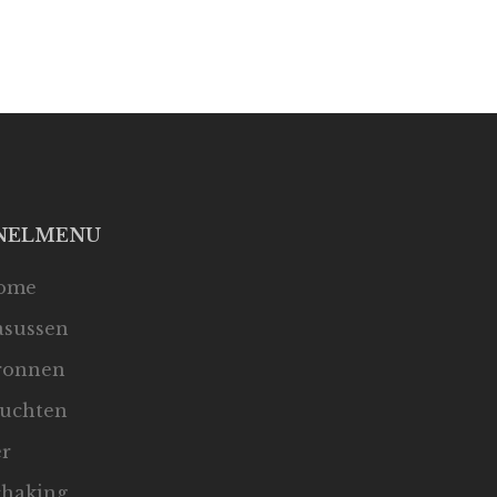
NELMENU
ome
asussen
ronnen
luchten
er
chaking