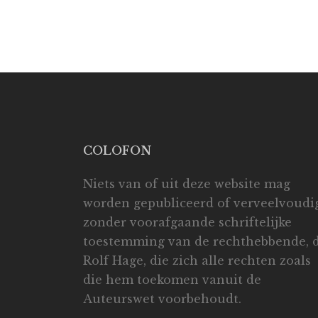
COLOFON
Niets van of uit deze website mag
worden gepubliceerd of verveelvoudi
zonder voorafgaande schriftelijke
toestemming van de rechthebbende, d
Rolf Hage, die zich alle rechten zoals
die hem toekomen vanuit de
Auteurswet voorbehoudt.