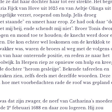
e ze dat haar dochter haar tot eer strekte. Het beg
ia Fijck van Hove uit 1625 en van Aeltje Olinga uit
gelijke verzet, roepend om hulp. Jelis droeg
et staande” en smeet haar erop. Ze had ook daar “d
 mij beij, ende schendt mij niet”. Broer Tonis dwo
 ogen en mond toe te houden; de knecht werd door 
en. Die kon echter wel loskomen om de kerkklok te
wakker was, waren de broers al weg met de volgens 
n van haar onterende positie, en reden ze naar het
oolwijk. In Herpen riep ze opnieuw om hulp en kree
e dochter “herom gesleijpt”. Bekende taferelen en
zaken zien, zelfs deels met dezelfde woorden. Deze
en hoe met voorbedachten rade de roof was gepland 
 was dat zijn zwager, de neef van Catharina’s moeder
e
de 2
februari 1688 en daar zou logeren. Hij zou