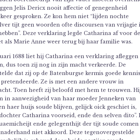
gen Jelis Dericx nooit affectie of genegenheid
 keer gesproken. Ze kon hem niet “lijden nochte
er tijt geen woorden ofte discoursen van vrijagie 
ebben”. Deze verklaring legde Catharina af voor d
t als Marie Anne weer terug bij haar familie was.
ruari 1688 liet hij Catharina een verklaring afleggen
, dus toen zij nog in zijn macht verkeerde. De
telde dat zij op de Batenburgse kermis goede kenni
r pretendeerde. Ze is met een andere vrouw in
cht. Toen heeft zij beloofd met hem te trouwen. Hi
n in aanwezigheid van haar moeder Jenneken van
n haer huijs soude blijven, gelijck oick geschiet is,
ochter Catharina voorseid, ende den selven dito”. 
quaemicheijt ende gelegenthijt der tijt soude comen
 naderhand niet akkoord. Deze tegenovergestelde