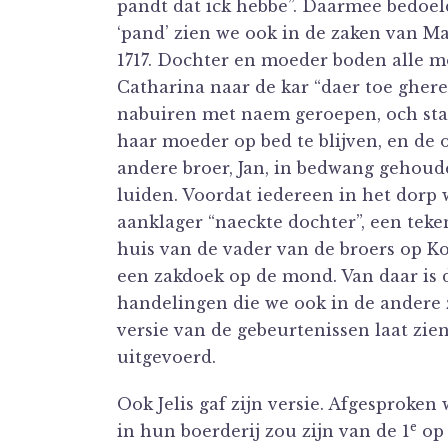
pandt dat ick hebbe”. Daarmee bedoeld
‘pand’ zien we ook in de zaken van Mar
1717. Dochter en moeder boden alle mo
Catharina naar de kar “daer toe ghere
nabuiren met naem geroepen, och staet
haar moeder op bed te blijven, en de
andere broer, Jan, in bedwang gehoud
luiden. Voordat iedereen in het dorp 
aanklager “naeckte dochter”, een teke
huis van de vader van de broers op K
een zakdoek op de mond. Van daar is d
handelingen die we ook in de andere 
versie van de gebeurtenissen laat zi
uitgevoerd.
Ook Jelis gaf zijn versie. Afgesproken
e
in hun boerderij zou zijn van de 1
op 