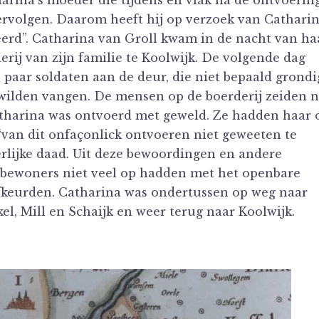
harina’s moeder die tijdens en vlak na de ontvoerin
rvolgen. Daarom heeft hij op verzoek van Cathari
reerd”. Catharina van Groll kwam in de nacht van ha
derij van zijn familie te Koolwijk. De volgende dag
paar soldaten aan de deur, die niet bepaald grondi
s wilden vangen. De mensen op de boerderij zeiden n
Catharina was ontvoerd met geweld. Ze hadden haar 
“van dit onfaçonlick ontvoeren niet geweeten te
erlijke daad. Uit deze bewoordingen en andere
de bewoners niet veel op hadden met het openbare
 afkeurden. Catharina was ondertussen op weg naar
el, Mill en Schaijk en weer terug naar Koolwijk.