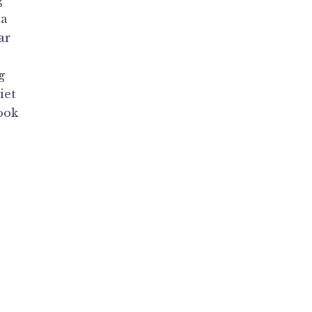
g
na
ar
g
iet
ook