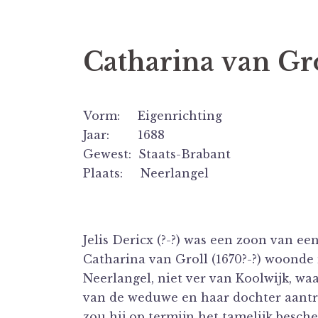
Catharina van Gro
Vorm: Eigenrichting
Jaar: 1688
Gewest: Staats-Brabant
Plaats: Neerlangel
Jelis Dericx (?-?) was een zoon van e
Catharina van Groll (1670?-?) woonde
Neerlangel, niet ver van Koolwijk, waa
van de weduwe en haar dochter aantrek
zou hij op termijn het tamelijk besc