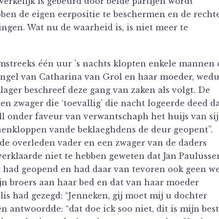
erkelijk is gebeurd door beide partijen wordt
bben de eigen eerpositie te beschermen en de recht
ingen. Wat nu de waarheid is, is niet meer te
 omstreeks één uur ’s nachts klopten enkele mannen
langel van Catharina van Grol en haar moeder, wed
ger beschreef deze gang van zaken als volgt. De
n zwager die ‘toevallig’ die nacht logeerde deed d
ll onder faveur van verwantschaph het huijs van si
 aenkloppen vande beklaeghdens de deur geopent”.
 de overleden vader en een zwager van de daders
a verklaarde niet te hebben geweten dat Jan Paulusse
r had geopend en had daar van tevoren ook geen w
zijn broers aan haar bed en dat van haar moeder
lis had gezegd: “Jenneken, gij moet mij u dochter
n antwoordde: “dat doe ick soo niet, dit is mijn bes