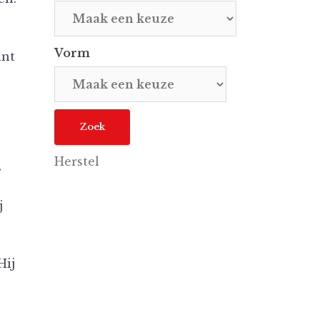
Vorm
int
e
Herstel
s
j
Hij