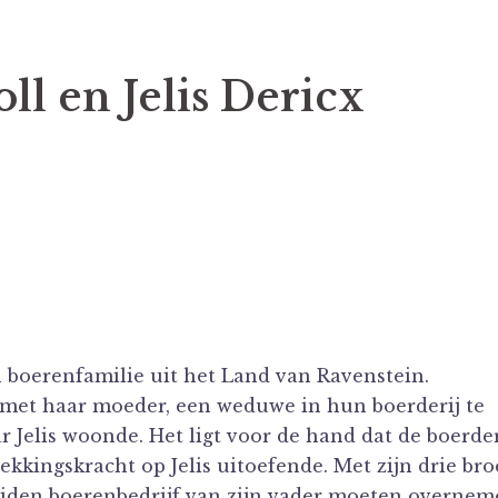
ll en Jelis Dericx
en boerenfamilie uit het Land van Ravenstein.
 met haar moeder, een weduwe in hun boerderij te
r Jelis woonde.
Het ligt voor de hand dat de boerder
kingskracht op Jelis uitoefende. Met zijn drie bro
heiden boerenbedrijf van zijn vader moeten overnem