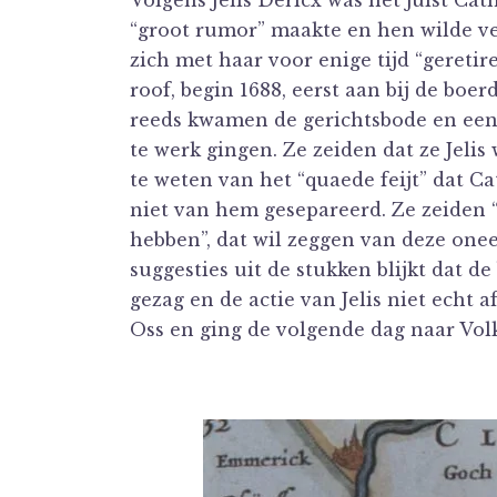
Volgens Jelis Dericx was het juist Cat
“groot rumor” maakte en hen wilde ve
zich met haar voor enige tijd “gereti
roof, begin 1688, eerst aan bij de boer
reeds kwamen de gerichtsbode en een 
te werk gingen. Ze zeiden dat ze Jeli
te weten van het “quaede feijt” dat 
niet van hem gesepareerd. Ze zeiden 
hebben”, dat wil zeggen van deze one
suggesties uit de stukken blijkt dat 
gezag en de actie van Jelis niet echt
Oss en ging de volgende dag naar Volk