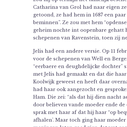
Catharina van Grol had naar eigen zeg
getoond, ze had hem in 1687 een paar
beminnen”. Ze zou met hem “opdenselv
geheim nochte int oopenbare gehatt h
schepenen van Ravenstein, toen zij ne
Jelis had een andere versie. Op 11 feb
voor de schepenen van Well en Bergen
“eerbaere en deughdelijcke dochter” s
met Jelis had gemaakt en dat die haa
Koolwijk geweest en heeft daar overna
had haar ook aangezocht en gesproke
Ham. Die zei: “als dat hij dien nacht ae
door believen vande moeder ende de d
sprak met haar af dat hij haar “op be
afhalen’. Maar toch ging haar moeder