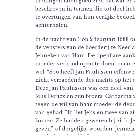
meningen laten goed zien dat wat er w
beschreven in termen die tot doel he
te overtuigen van hun eerlijke bedoel
achterhalen.
In de nacht van 1 op 2 februari 1688
de vensters van de boerderij te Neer
Jenneken van Ham. De openbare aankla
moeder verbood open te doen, maar ee
wel. “Soo heeft Jan Paulussen effenwe
nicht verraedende des nachts op het
Deze Jan Paulussen was een neef van
Jelis Dericx en zijn broers. Catharin
tegen de wil van haar moeder de deu
van gehad. Hij liet Jelis en twee van 
komen. Ze hadden geweren bij zich. Je
geven”, of dergelijke woorden. Jenneke