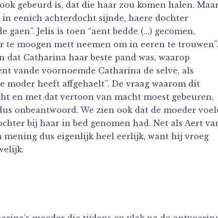
s ook gebeurd is, dat die haar zou komen halen. Maa
t in eenich achterdocht sijnde, haere dochter
e gaen”. Jelis is toen “aent bedde (…) gecomen,
r te moogen mett neemen om in eeren te trouwen”
 dat Catharina haar beste pand was, waarop
sent vande voornoemde Catharina de selve, als
e moder heeft affgehaelt”. De vraag waarom dit
ht en met dat vertoon van macht moest gebeuren,
 dus onbeantwoord. We zien ook dat de moeder voel
ochter bij haar in bed genomen had. Net als Aert va
 mening dus eigenlijk heel eerlijk, want hij vroeg
elijk.