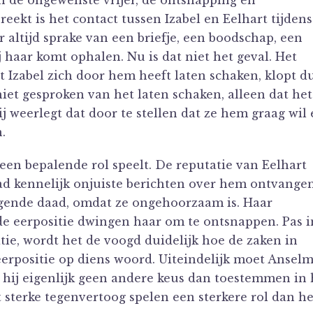
 de ongewenste vrijer, de ontsnapping en
eekt is het contact tussen Izabel en Eelhart tijdens
er altijd sprake van een briefje, een boodschap, een
j haar komt ophalen. Nu is dat niet het geval. Het
at Izabel zich door hem heeft laten schaken, klopt d
niet gesproken van het laten schaken, alleen dat het
j weerlegt dat door te stellen dat ze hem graag wil
.
 een bepalende rol speelt. De reputatie van Eelhart
ad kennelijk onjuiste berichten over hem ontvangen
agende daad, omdat ze ongehoorzaam is. Haar
de eerpositie dwingen haar om te ontsnappen. Pas i
ie, wordt het de voogd duidelijk hoe de zaken in
 eerpositie op diens woord. Uiteindelijk moet Ansel
 hij eigenlijk geen andere keus dan toestemmen in 
 sterke tegenvertoog spelen een sterkere rol dan he