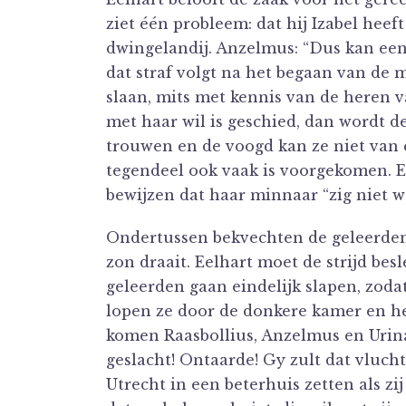
ziet één probleem: dat hij Izabel heef
dwingelandij. Anzelmus: “Dus kan een Ju
dat straf volgt na het begaan van de 
slaan, mits met kennis van de heren v
met haar wil is geschied, dan wordt 
trouwen en de voogd kan ze niet van 
tegendeel ook vaak is voorgekomen. Ee
bewijzen dat haar minnaar “zig niet w
Ondertussen bekvechten de geleerden 
zon draait. Eelhart moet de strijd bes
geleerden gaan eindelijk slapen, zoda
lopen ze door de donkere kamer en h
komen Raasbollius, Anzelmus en Urina
geslacht! Ontaarde! Gy zult dat vluch
Utrecht in een beterhuis zetten als zi