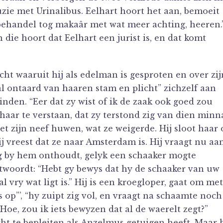
ie met Urinalibus. Eelhart hoort het aan, bemoeit
“behandel tog makaâr met wat meer achting, heeren.
die hoort dat Eelhart een jurist is, en dat komt
cht waaruit hij als edelman is gesproten en over zij
l ontaard van haaren stam en plicht” zichzelf aan
den. “Eer dat zy wist of ik de zaak ook goed zou
 haar te verstaan, dat zy terstond zig van dien minn
t zijn neef huwen, wat ze weigerde. Hij sloot haar 
j vreest dat ze naar Amsterdam is. Hij vraagt nu aa
zig by hem onthoudt, gelyk een schaaker mogte
ntwoordt: “Hebt gy bewys dat hy de schaaker van uw
l vry wat ligt is.” Hij is een kroegloper, gaat om met
s op”’, “hy zuipt zig vol, en vraagt na schaamte noch
“Hoe, zou ik iets bewyzen dat al de waerelt zegt?”
cht te bepleiten als Anzelmus getuigen heeft. Maar h