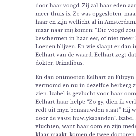
door haar voogd. Zij zal haar eden aan
meer thuis is. Ze was opgesloten, maa
haar en zijn wellicht al in Amsterdam
maar naar mij komen: “Die voogd zou
beschermen in haar eer, of niet meer 
Loenen blijven. En wie slaapt er dan 
Eelhart van de waard. Eelhart zegt da
dokter, Urinalibus.
En dan ontmoeten Eelhart en Filipyn 
vermomd en nu in dezelfde herberg zij
zien. Izabel is gevlucht voor haar oom
Eelhart haar helpt: “Zo gy, dien ik ve
redt uit myn benaauwden staat.” Hij w
door de vaste huwlyksbanden”. Izabel l
vluchten, want haar oom en zijn medem
klaar maakt, komen de twee doctoren 