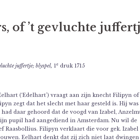
 of ’t gevluchte juffert
e
uchte juffertje; blyspel,
1
druk 1715
lhart (‘Edelhart’) vraagt aan zijn knecht Filipyn of 
lipyn zegt dat het slecht met haar gesteld is. Hij was
n had daar gehoord dat de voogd van Izabel, Anzelm
j zijn pupil had aangediend in Amsterdam. Nu wil de
 Raasbollius. Filipyn verklaart die voor gek. Izabel
rouwen. Eelhart denkt dat zij zich niet laat dwingen