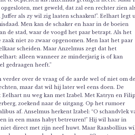
t opgesloten, met geweld, dat zal een rechter zien al
ffer als zy wil zig laaten schaaken!”. Eelhart legt u
misdaad. Men kan de schaker en haar in de boeien
an de stad, waar de voogd het paar betrapt. Als het
de zaak niet zo zwaar opgenomen. Men laat het paar
elkaar scheiden. Maar Anzelmus zegt dat het
lhart: alleen wanneer ze minderjarig is of kan
el gedraagen heeft.”
verder over de vraag of de aarde wel of niet om d
lechten, maar dat wil hij later wel eens doen. De
t Eelhart nu weg kan met Izabel. Met Katryn en Fili
erberg, zoekend naar de uitgang. Op het rumoer
libus af. Anselmus herkent Izabel: “O schandvlek v
ten in een mans habyt betreuren!” Hij wil haar in
j niet direct met zijn neef huwt. Maar Raasbollius wi