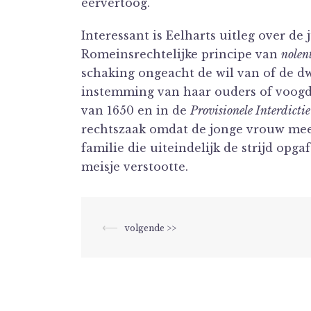
eervertoog.
Interessant is Eelharts uitleg over de 
Romeinsrechtelijke principe van
nolent
schaking ongeacht de wil van of de d
instemming van haar ouders of voogde
van 1650 en in de
Provisionele Interdictie
rechtszaak omdat de jonge vrouw mee
familie die uiteindelijk de strijd opga
meisje verstootte.
Berichtnavigatie
⟵