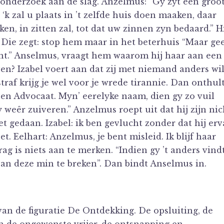
n onderzoek aan de slag. Anzelmus: “Gy zyt een groo
u, ‘k zal u plaats in ’t zelfde huis doen maaken, daar
ken, in zitten zal, tot dat uw zinnen zyn bedaard.” H
 Die zegt: stop hem maar in het beterhuis “Maar ge
nt.” Anselmus, vraagt hem waarom hij haar aan een
ven? Izabel voert aan dat zij met niemand anders wi
traf krijg je wel voor je wrede tirannie. Dan onthul
 een Advocaat. Myn’ eerelyke naam, dien gy zo vuil
 weêr zuiveren.” Anzelmus roept uit dat hij zijn nic
et gedaan. Izabel: ik ben gevlucht zonder dat hij er
. Eelhart: Anzelmus, je bent misleid. Ik blijf haar
g is niets aan te merken. “Indien gy ’t anders vindt
van deze min te breken”. Dan bindt Anselmus in.
an de figuratie De Ontdekking. De opsluiting, de