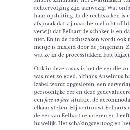
andere kandidaat, het zwartmaken van
achtervolging zijn aanwezig. Wat ontbr
haar opsluiting. In de rechtszaken is 
afspraak dat zij naar hem vlucht of hi
verwijt dat Eelhart de schaker is en d
niet. En in de rechtszaken wordt ook 
meisje is misleid door de jongeman. Zi
wat ze in de processtukken laat blijken
Ook in deze casus is het de eer die zo
was niet zo goed, althans Anselmus h
Izabel wordt opgesloten, een eerverl
persoonlijke eer en deze gedevalueer
een
face-to-face
situatie, de accommodat
elkaar steken. Hij vertrouwt Eelharts
de eer van Eelhart repareren en heeft
huwelijk. Het schakingsvertoog en het