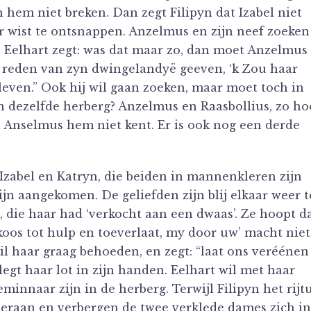
 hem niet breken. Dan zegt Filipyn dat Izabel niet
r wist te ontsnappen. Anzelmus en zijn neef zoeken
. Eelhart zegt: was dat maar zo, dan moet Anzelmus
 reden van zyn dwingelandyë geeven, ‘k Zou haar
leven.” Ook hij wil gaan zoeken, maar moet toch in
in dezelfde herberg? Anzelmus en Raasbollius, zo ho
t Anselmus hem niet kent. Er is ook nog een derde
Izabel en Katryn, die beiden in mannenkleren zijn
n aangekomen. De geliefden zijn blij elkaar weer t
, die haar had ‘verkocht aan een dwaas’. Ze hoopt d
rkoos tot hulp en toeverlaat, my door uw’ macht niet
il haar graag behoeden, en zegt: “laat ons veréénen
egt haar lot in zijn handen. Eelhart wil met haar
innaar zijn in de herberg. Terwijl Filipyn het rijt
eraan en verbergen de twee verklede dames zich in