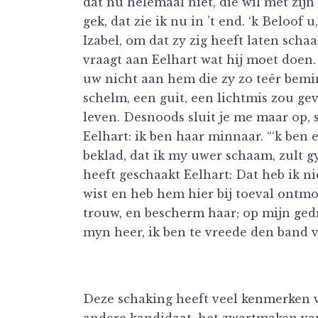
dat nu helemaal niet, die wil met zij
gek, dat zie ik nu in ’t end. ‘k Beloof 
Izabel, om dat zy zig heeft laten schaa
vraagt aan Eelhart wat hij moet doen.
uw nicht aan hem die zy zo teêr bemi
schelm, een guit, een lichtmis zou ge
leven. Desnoods sluit je me maar op, s
Eelhart: ik ben haar minnaar. “‘k ben
beklad, dat ik my uwer schaam, zult gy
heeft geschaakt Eelhart: Dat heb ik ni
wist en heb hem hier bij toeval ontmoet
trouw, en bescherm haar; op mijn gedra
myn heer, ik ben te vreede den band 
Deze schaking heeft veel kenmerken v