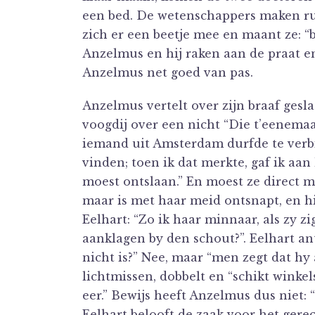
een bed. De wetenschappers maken ruz
zich er een beetje mee en maant ze: 
Anzelmus en hij raken aan de praat en 
Anzelmus net goed van pas.
Anzelmus vertelt over zijn braaf gesla
voogdij over een nicht “Die t’eenemaa
iemand uit Amsterdam durfde te verbin
vinden; toen ik dat merkte, gaf ik aan
moest ontslaan.” En moest ze direct me
maar is met haar meid ontsnapt, en hi
Eelhart: “Zo ik haar minnaar, als zy 
aanklagen by den schout?”. Eelhart a
nicht is?” Nee, maar “men zegt dat hy a
lichtmissen, dobbelt en “schikt winkel
eer.” Bewijs heeft Anzelmus dus niet: 
Eelhart belooft de zaak voor het gere