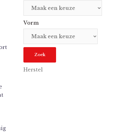
Vorm
ort
Herstel
e
at
uig