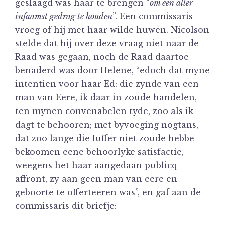
geslaagd was haar te brengen “
om een aller
infaamst gedrag te houden
”. Een commissaris
vroeg of hij met haar wilde huwen. Nicolson
stelde dat hij over deze vraag niet naar de
Raad was gegaan, noch de Raad daartoe
benaderd was door Helene, “edoch dat myne
intentien voor haar Ed: die zynde van een
man van Eere, ik daar in zoude handelen,
ten mynen convenabelen tyde, zoo als ik
dagt te behooren; met byvoeging nogtans,
dat zoo lange die Iuffer niet zoude hebbe
bekoomen eene behoorlyke satisfactie,
weegens het haar aangedaan publicq
affront, zy aan geen man van eere en
geboorte te offerteeren was”, en gaf aan de
commissaris dit briefje: