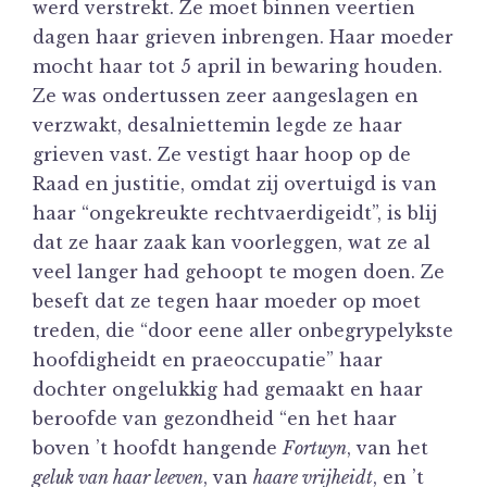
werd verstrekt. Ze moet binnen veertien
dagen haar grieven inbrengen. Haar moeder
mocht haar tot 5 april in bewaring houden.
Ze was ondertussen zeer aangeslagen en
verzwakt, desalniettemin legde ze haar
grieven vast. Ze vestigt haar hoop op de
Raad en justitie, omdat zij overtuigd is van
haar “ongekreukte rechtvaerdigeidt”, is blij
dat ze haar zaak kan voorleggen, wat ze al
veel langer had gehoopt te mogen doen. Ze
beseft dat ze tegen haar moeder op moet
treden, die “door eene aller onbegrypelykste
hoofdigheidt en praeoccupatie” haar
dochter ongelukkig had gemaakt en haar
beroofde van gezondheid “en het haar
boven ’t hoofdt hangende
Fortuyn
, van het
geluk van haar leeven
, van
haare vrijheidt
, en ’t