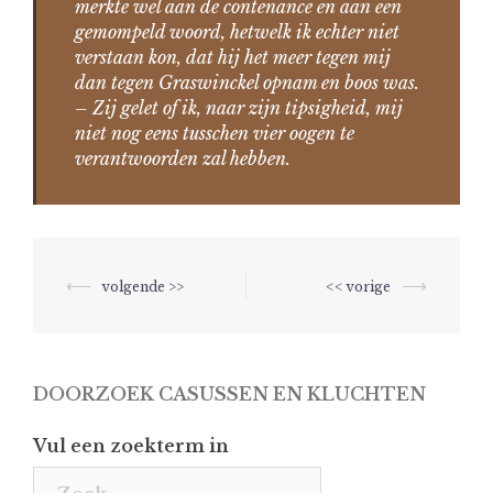
merkte wel aan de contenance en aan een
gemompeld woord, hetwelk ik echter niet
verstaan kon, dat hij het meer tegen mij
dan tegen Graswinckel opnam en boos was.
– Zij gelet of ik, naar zijn tipsigheid, mij
niet nog eens tusschen vier oogen te
verantwoorden zal hebben.
Berichtnavigatie
⟵
⟶
DOORZOEK CASUSSEN EN KLUCHTEN
Vul een zoekterm in