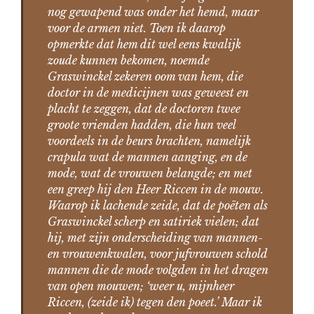
nog gewapend was onder het hemd, maar
voor de armen niet. Toen ik daarop
opmerkte dat hem dit wel eens kwalijk
zoude kunnen bekomen, noemde
Graswinckel zekeren oom van hem, die
doctor in de medicijnen was geweest en
placht te zeggen, dat de doctoren twee
groote vrienden hadden, die hun veel
voordeels in de beurs brachten, namelijk
crapula
wat de mannen aanging, en de
mode, wat de vrouwen belangde; en met
een greep hij den Heer Riccen in de mouw.
Waarop ik lachende zeide, dat de poëten als
Graswinckel scherp en satiriek vielen; dat
hij, met zijn onderscheiding van mannen-
en vrouwenkwalen, voor jufvrouwen schold
mannen die de mode volgden in het dragen
van open mouwen; ‘weer u, mijnheer
Riccen, (zeide ik) tegen den poeet.’ Maar ik