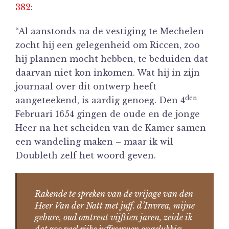
382
:
“Al aanstonds na de vestiging te Mechelen
zocht hij een gelegenheid om Riccen, zoo
hij plannen mocht hebben, te beduiden dat
daarvan niet kon inkomen. Wat hij in zijn
journaal over dit ontwerp heeft
den
aangeteekend, is aardig genoeg. Den 4
Februari 1654 gingen de oude en de jonge
Heer na het scheiden van de Kamer samen
een wandeling maken – maar ik wil
Doubleth zelf het woord geven.
Rakende te spreken van de vrijage van den
Heer Van der Natt met juff. d’Invrea, mijne
gebure, oud omtrent vijftien jaren, zeide ik
dat zoo veel rijke juffrouwen ongelukkig