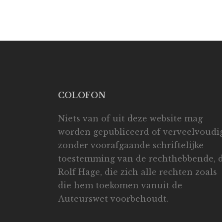
COLOFON
Niets van of uit deze website mag
worden gepubliceerd of verveelvoudi
zonder voorafgaande schriftelijke
toestemming van de rechthebbende, d
Rolf Hage, die zich alle rechten zoals
die hem toekomen vanuit de
Auteurswet voorbehoudt.