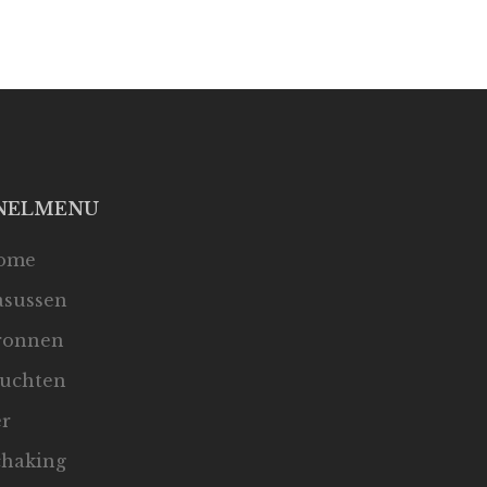
NELMENU
ome
asussen
ronnen
luchten
er
chaking