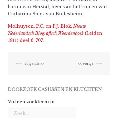
baron
van Herstal
, heer van Lettrop en van
Catharina Spies van Bullesheim
.’
Molhuysen, P.C. en P.J. Blok,
Nieuw
Nederlandsch Biografisch Woordenboek
(Leiden
1911) deel 6, 707.
Berichtnavigatie
⟵
⟶
DOORZOEK CASUSSEN EN KLUCHTEN
Vul een zoekterm in