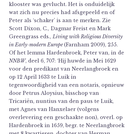
klooster was gevlucht. Het is onduidelijk
wat zich nu precies had afsgepeeld en of
Peter als ‘schaker’ is aan te merken. Zie
Scott Dixon,
C.,
Dagmar Freist en Mark
Greengrass eds.,
Living with Religious Diversity
in Early-modern Europe
(Farnham 2009), 255.
Of het lemma Hardenbroek, Peter van, in de
NNBW
, deel 6, 707: ‘Hij huwde in Mei 1629
voor den predikant van Neerlangbroek en
op 12 April 1633 te Luik in
tegenwoordigheid van een notaris, opnieuw
door Petrus Aloysius, bisschop van
Tricariën, nuntius van den paus te Luik,
met
Agnes van Hanxelaer
(volgens
overlevering een geschaakte non), overl. op
Hardenbroek in 1659, begr. te Neerlangbroek
met 8 kwartieren, dochter van
Herman