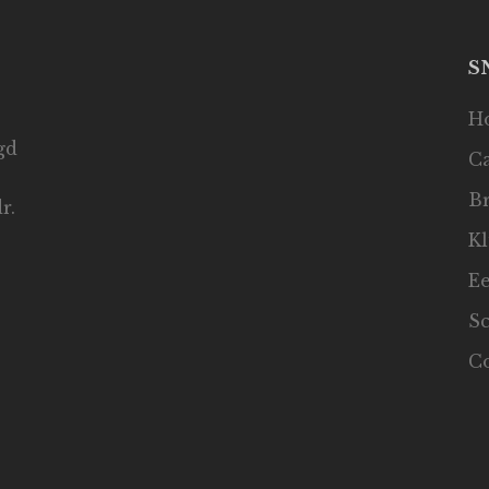
S
H
gd
C
B
r.
K
E
S
C