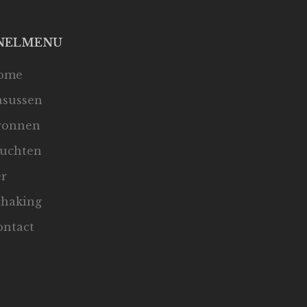
NELMENU
ome
asussen
ronnen
luchten
er
chaking
ontact